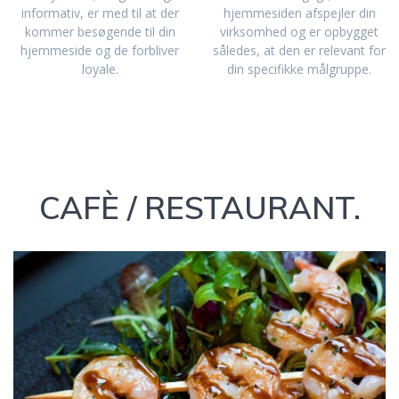
informativ, er med til at der
hjemmesiden afspejler din
kommer besøgende til din
virksomhed og er opbygget
hjemmeside og de forbliver
således, at den er relevant for
loyale.
din specifikke målgruppe.
CAFÈ / RESTAURANT.